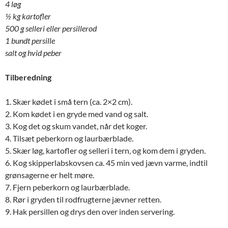
4 løg
½ kg kartofler
500 g selleri eller persillerod
1 bundt persille
salt og hvid peber
Tilberedning
1. Skær kødet i små tern (ca. 2×2 cm).
2. Kom kødet i en gryde med vand og salt.
3. Kog det og skum vandet, når det koger.
4. Tilsæt peberkorn og laurbærblade.
5. Skær løg, kartofler og selleri i tern, og kom dem i gryden.
6. Kog skipperlabskovsen ca. 45 min ved jævn varme, indtil
grønsagerne er helt møre.
7. Fjern peberkorn og laurbærblade.
8. Rør i gryden til rodfrugterne jævner retten.
9. Hak persillen og drys den over inden servering.