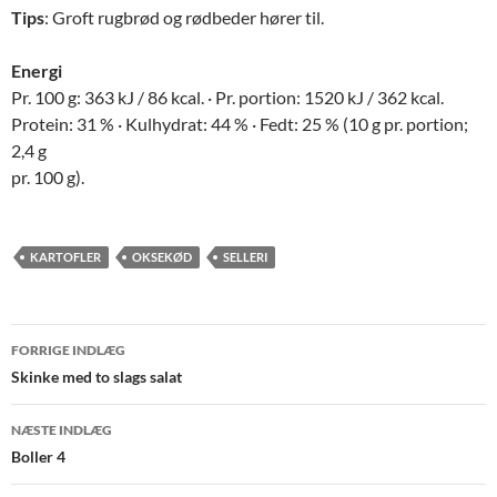
Tips
: Groft rugbrød og rødbeder hører til.
Energi
Pr. 100 g: 363 kJ / 86 kcal. · Pr. portion: 1520 kJ / 362 kcal.
Protein: 31 % · Kulhydrat: 44 % · Fedt: 25 % (10 g pr. portion;
2,4 g
pr. 100 g).
KARTOFLER
OKSEKØD
SELLERI
Indlægsnavigation
FORRIGE INDLÆG
Skinke med to slags salat
NÆSTE INDLÆG
Boller 4