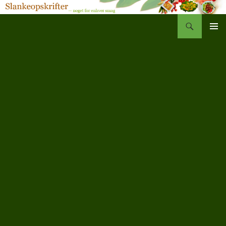
Søg
Slankeopskrifter
Hop
PRIMÆ
til
MENU
indhold