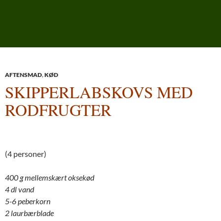
AFTENSMAD
,
KØD
SKIPPERLABSKOVS MED
RODFRUGTER
(4 personer)
400 g mellemskært oksekød
4 dl vand
5-6 peberkorn
2 laurbærblade