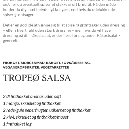
og/eller du eventuelt spiser et stykke groft brød til. På den måde
holder du dig mæt betydeligt længere, end hvis du udelukkende
spiser grøntsager.
Det er en god idé at vænne sig til at spise rå grøntsager uden dressing
– eller i hvert fald uden stærk dressing – men hvis du vil have
dressing på din råkostsalat, er der flere forslag under Råkostsalat –
generelt.
FROKOST
,
MORGENMAD
,
RÅKOST
,
SOVS/DRESSING
,
VEGANEROPSKRITER
,
VEGETARRETTER
TROPEØ SALSA
2 dl finthakket ananas uden saft
1 mango, skrællet og finthakket
2 røde/gule peberfrugter, udkernet og finthakket
2 kiwi, skrællet og finthakket/moset
1 finthakket løg