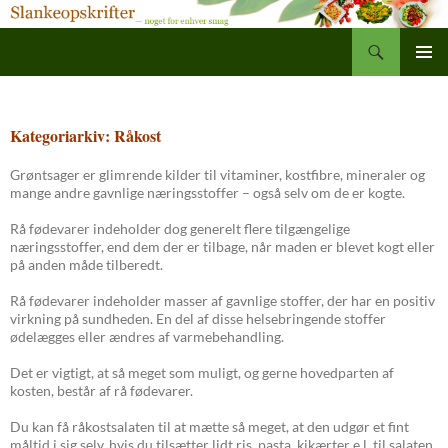
Søg
Slankeopskrifter
Hop
PRIMÆ
til
MENU
indhold
Kategoriarkiv: Råkost
Grøntsager er glimrende kilder til vitaminer, kostfibre, mineraler og
mange andre gavnlige næringsstoffer – også selv om de er kogte.
Rå fødevarer indeholder dog generelt flere tilgængelige
næringsstoffer, end dem der er tilbage, når maden er blevet kogt eller
på anden måde tilberedt.
Rå fødevarer indeholder masser af gavnlige stoffer, der har en positiv
virkning på sundheden. En del af disse helsebringende stoffer
ødelægges eller ændres af varmebehandling.
Det er vigtigt, at så meget som muligt, og gerne hovedparten af
kosten, består af rå fødevarer.
Du kan få råkostsalaten til at mætte så meget, at den udgør et fint
måltid i sig selv, hvis du tilsætter lidt ris, pasta, kikærter e.l. til salaten,