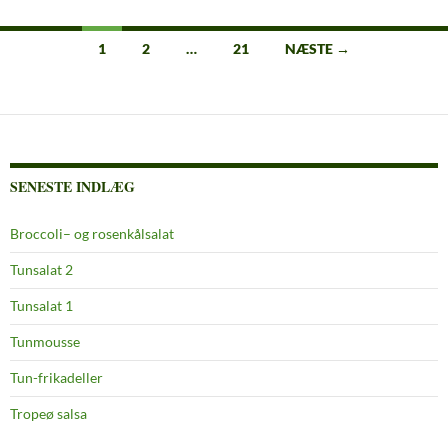
Indlægsnavigation
1
2
…
21
NÆSTE →
SENESTE INDLÆG
Broccoli– og rosenkålsalat
Tunsalat 2
Tunsalat 1
Tunmousse
Tun-frikadeller
Tropeø salsa