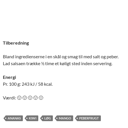
Tilberedning
Bland ingredienserne i en skål og smag til med salt og peber.
Lad salsaen trække ½ time et køligt sted inden servering.
Energi
Pr. 100 g: 243 kJ / 58 kcal.
Værdi: 🙂 🙂 🙂 🙂 🙂
ANANAS
KIWI
LØG
MANGO
PEBERFRUGT