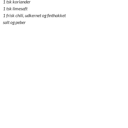
1 tsk koriander
1 tsk limesaft
1 frisk chili, udkernet og finthakket
salt og peber