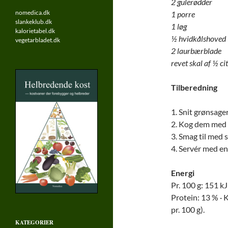
2 gulerødder
nomedica.dk
1 porre
slankeklub.dk
1 løg
kalorietabel.dk
½ hvidkålshoved
vegetarbladet.dk
2 laurbærblade
revet skal af ½ c
Tilberedning
1. Snit grønsager
2. Kog dem med 
3. Smag til med s
4. Servér med en
Energi
Pr. 100 g: 151 kJ 
Protein: 13 % · K
pr. 100 g).
KATEGORIER