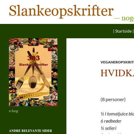
Søg
Hop til ind
Slankeopskrifter
| Startside |
— noget for enhver smag
VEGANEROPSKRIT
HVIDK
(8 personer)
e-bog
½ l tomatjuice bl
6 rødbeder
½ selleri
ANDRE RELEVANTE SIDER