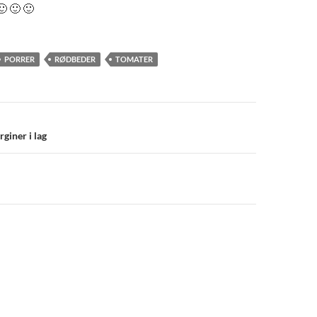
🙂 🙂 🙂
PORRER
RØDBEDER
TOMATER
navigation
giner i lag