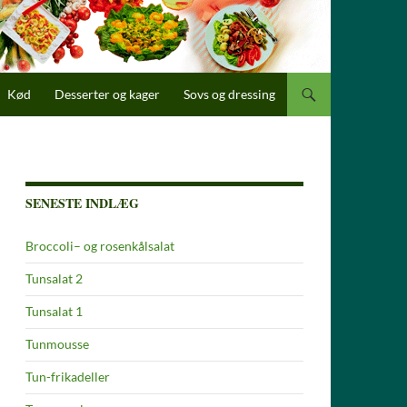
Kød
Desserter og kager
Sovs og dressing
SENESTE INDLÆG
Broccoli– og rosenkålsalat
Tunsalat 2
Tunsalat 1
Tunmousse
Tun-frikadeller