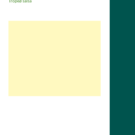
Tropeø salsa