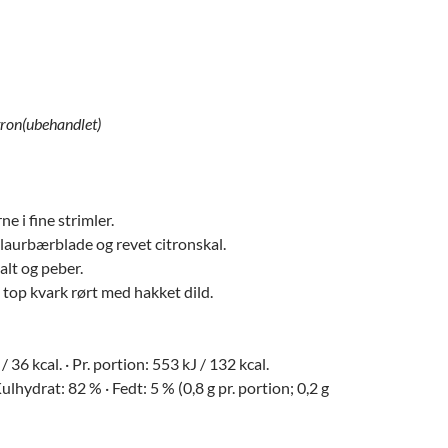
itron(ubehandlet)
ne i fine strimler.
laurbærblade og revet citronskal.
alt og peber.
 top kvark rørt med hakket dild.
/ 36 kcal. · Pr. portion: 553 kJ / 132 kcal.
ulhydrat: 82 % · Fedt: 5 % (0,8 g pr. portion; 0,2 g