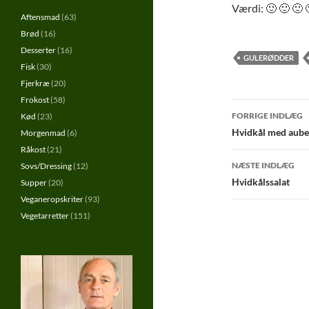
Værdi: 🙂 🙂 🙂 
Aftensmad
(63)
Brød
(16)
Desserter
(16)
GULERØDDER
Fisk
(30)
Fjerkræ
(20)
Frokost
(58)
Indlægs
FORRIGE INDLÆG
Kød
(23)
Hvidkål med auber
Morgenmad
(6)
Råkost
(21)
NÆSTE INDLÆG
Sovs/Dressing
(12)
Hvidkålssalat
Supper
(20)
Veganeropskriter
(93)
Vegetarretter
(151)