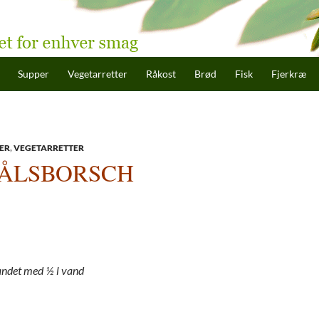
hold
Supper
Vegetarretter
Råkost
Brød
Fisk
Fjerkræ
ER
,
VEGETARRETTER
ÅLSBORSCH
andet med ½ l vand