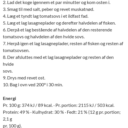
2. Lad det koge igennem et par minutter og kom osten i.
3. Smag til med salt, peber og revet muskatnød.
4. Læg et tyndt lag tomatsovs i et ildfast fad.
5. Læg et lag lasagneplader og derefter halvdelen af fisken.
6. Derpå et lag bestående af halvdelen af den resterende
tomatsovs og halvdelen af den hvide sovs.
7. Herpå igen et lag lasagneplader, resten af fisken og resten af
tomatsovsen.
8. Der afsluttes med et lag lasagneplader og resten af den
hvide
sovs.
9. Drys med revet ost.
10. Bag i ovn ved 200° i 30 min.
Energi
Pr. 100 g: 374 kJ / 89 kcal. · Pr. portion: 2115 kJ / 503 kcal.
Protein: 49 % · Kulhydrat: 30 % · Fedt: 21 % (12 g pr. portion;
2,1 g
pr. 100 g).