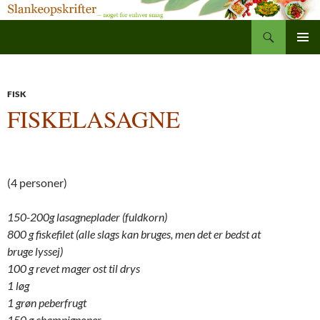
Søg
Slankeopskrifter
Hop
PRIMÆ
til
MENU
indhold
FISK
FISKELASAGNE
(4 personer)
150-200g lasagneplader
(fuldkorn)
800 g fiskefilet (alle slags kan
bruges, men det er bedst at
bruge lyssej)
100 g revet mager ost til drys
1 løg
1 grøn peberfrugt
150 g champignoner