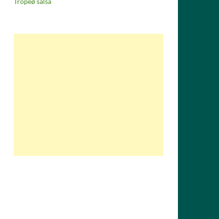
Tropeø salsa