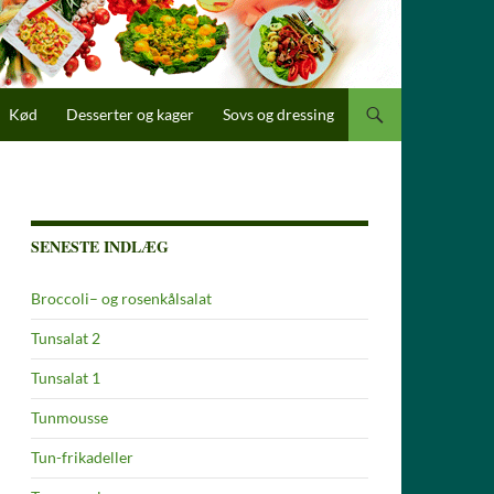
Kød
Desserter og kager
Sovs og dressing
SENESTE INDLÆG
Broccoli– og rosenkålsalat
Tunsalat 2
Tunsalat 1
Tunmousse
Tun-frikadeller