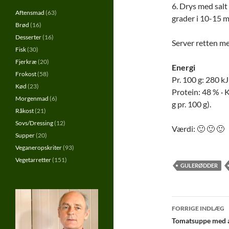
6. Drys med salt
Aftensmad
(63)
grader i 10-15 m
Brød
(16)
Desserter
(16)
Server retten me
Fisk
(30)
Fjerkræ
(20)
Energi
Frokost
(58)
Pr. 100 g: 280 kJ 
Kød
(23)
Protein: 48 % · K
Morgenmad
(6)
g pr. 100 g).
Råkost
(21)
Sovs/Dressing
(12)
Værdi: 🙂 🙂 🙂
Supper
(20)
Veganeropskriter
(93)
Vegetarretter
(151)
GULERØDDER
Indlægs
FORRIGE INDLÆG
Tomatsuppe med 