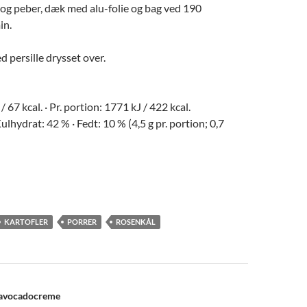
 og peber, dæk med alu-folie og bag ved 190
in.
d persille drysset over.
/ 67 kcal. · Pr. portion: 1771 kJ / 422 kcal.
ulhydrat: 42 % · Fedt: 10 % (4,5 g pr. portion; 0,7
KARTOFLER
PORRER
ROSENKÅL
navigation
avocadocreme