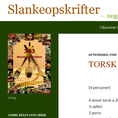
Søg
Hop til ind
Slankeopskrifter
| Startside |
— noget for enhver smag
AFTENSMAD
,
FISK
TORSK
(4 personer)
e-bog
4 skiver torsk a 
¼ selleri
1 porre
ANDRE RELEVANTE SIDER