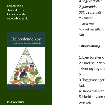
4 bagekartofler
nomedica.dk
2 gulerødder
slankeklub.dk
300 g rosenkål
kalorietabel.dk
½ l mælk
vegetarbladet.dk
1 spsk mel
hakket persille til
salt
Tilberedning
1. Læg torskeskiv
2. Skær sellerien
skiver og kog d
5 min.
3. Tag grønsager
fad.
4. Jævn mælken 
5. Hæld sovsen 
ovenpå.
KATEGORIER