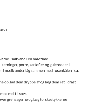
 drys
erne i saltvand i en halv time.
 i terninger, porre, kartofler og gulerødder i
em i mælk under låg sammen med rosenkålen i ca.
ne op, lad dem dryppe af og læg dem i et ildfast
med mel til sovs.
over grønsagerne og læg torskestykkerne