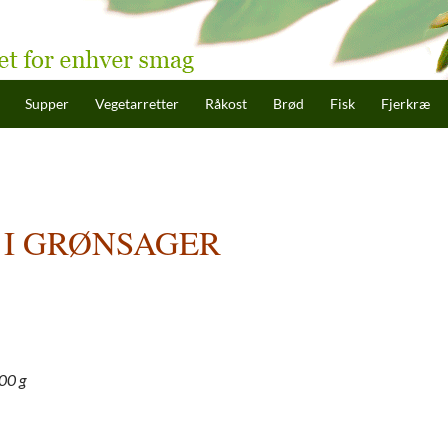
hold
Supper
Vegetarretter
Råkost
Brød
Fisk
Fjerkræ
 I GRØNSAGER
200 g