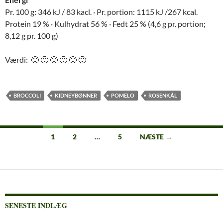
Pr. 100 g: 346 kJ / 83 kacl. · Pr. portion: 1115 kJ /267 kcal.
Protein 19 % · Kulhydrat 56 % · Fedt 25 % (4,6 g pr. portion;
8,12 g pr. 100 g)
Værdi: 🙂 🙂 🙂 🙂 🙂 🙂
BROCCOLI
KIDNEYBØNNER
POMELO
ROSENKÅL
Indlægsnavigation
1
2
…
5
NÆSTE →
SENESTE INDLÆG