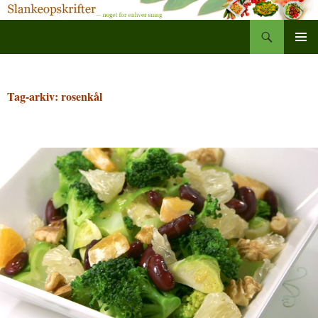
Søg
Slankeopskrifter
Hop
PRIMÆ
til
MENU
indhold
Tag-arkiv: rosenkål