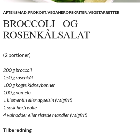
AFTENSMAD
,
FROKOST
,
VEGANEROPSKRITER
,
VEGETARRETTER
BROCCOLI– OG
ROSENKÅLSALAT
(2 portioner)
200 g broccoli
150 g rosenkål
100 g kogte kidneybønner
100 g pomelo
1 klementin eller appelsin (valgfrit)
1 spsk hørfrøolie
4 valnødder eller ristede mandler (valgfrit)
Tilberedning