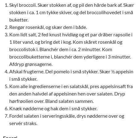
Skyl broccoli. Skær stokken af, og pil den hårde bark af. Skær
stokken i ca. 1 cm tykke skiver, og del broccolihovedet i små
buketter.
Rengør rosenkål, og skær dem i både.
Kom lidt salt, 2 fed knust hvidløg og et par dråber rapsolie i
1 liter vand, og bring det i kog. Kom skåret rosenkål og
broccolistok i. Blanchér dem i ca. 2 minutter. Kom
broccolibuketterne i, blanchér dem yderligere i 3 minutter.
Afdryp grønsagerne.
Afskal frugterne. Del pomelo i små stykker. Skær ½ appelsin
i små stykker.
Kom alle ingredienserne i en salatskål, pres appelsinsaft fra
den anden halvdel af appelsinen hen over salaten. Dryp
hørfrøolien over. Bland salaten sammen.
Knæk nødderne og hak dem i små stykker.
Fordel salaten i serveringsskåle, drys nødderne over og
servér straks.
Energi