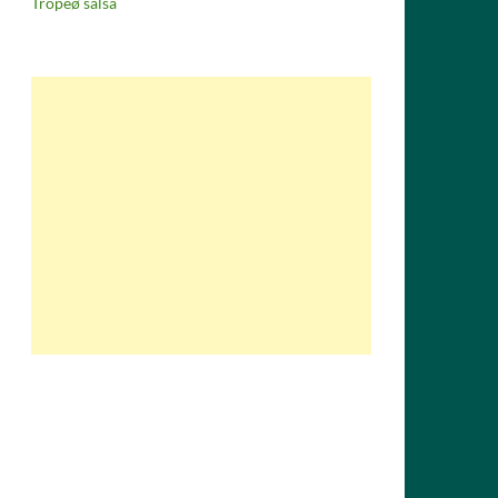
Tropeø salsa