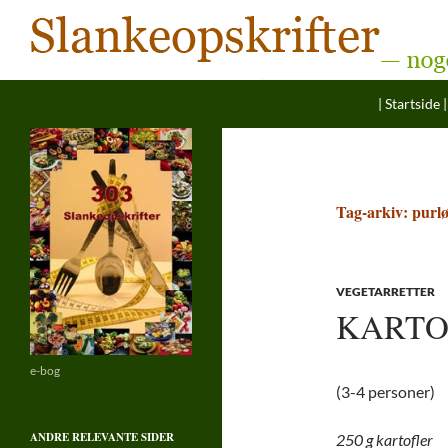
Søg
Hop til ind
Slankeopskrifter
| Startside |
— noget for enhver smag
Tag-arkiv: purl
VEGETARRETTER
KARTO
e-bog
(3-4 personer)
ANDRE RELEVANTE SIDER
250 g kartofler