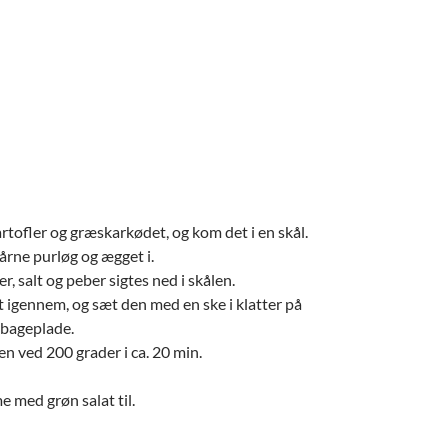
rtofler og græskarkødet, og kom det i en skål.
kårne purløg og ægget i.
r, salt og peber sigtes ned i skålen.
t igennem, og sæt den med en ske i klatter på
 bageplade.
en ved 200 grader i ca. 20 min.
 med grøn salat til.