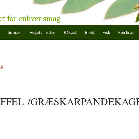
hold
Supper
Vegetarretter
Råkost
Brød
Fisk
Fjerkræ
øg
FFEL-/GRÆSKARPANDEKAG