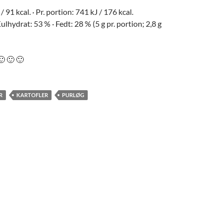
/ 91 kcal. · Pr. portion: 741 kJ / 176 kcal.
ulhydrat: 53 % · Fedt: 28 % (5 g pr. portion; 2,8 g
🙂 🙂 🙂
R
KARTOFLER
PURLØG