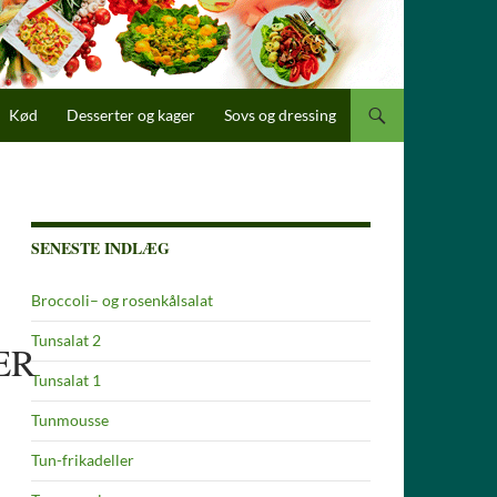
Kød
Desserter og kager
Sovs og dressing
SENESTE INDLÆG
Broccoli– og rosenkålsalat
Tunsalat 2
ER
Tunsalat 1
Tunmousse
Tun-frikadeller