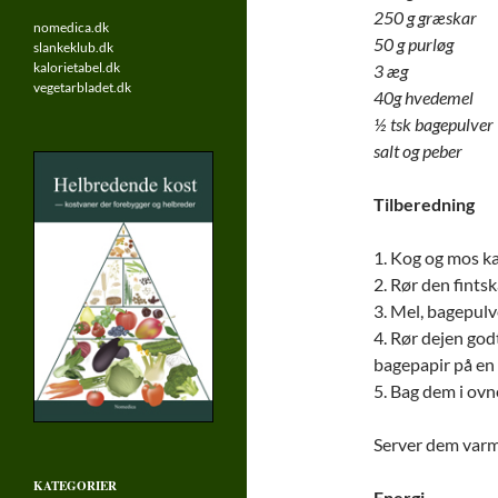
250 g græskar
nomedica.dk
50 g purløg
slankeklub.dk
kalorietabel.dk
3 æg
vegetarbladet.dk
40g hvedemel
½ tsk bagepulver
salt og peber
Tilberedning
1. Kog og mos ka
2. Rør den fints
3. Mel, bagepulve
4. Rør dejen god
bagepapir på en
5. Bag dem i ovn
Server dem varme
KATEGORIER
Energi