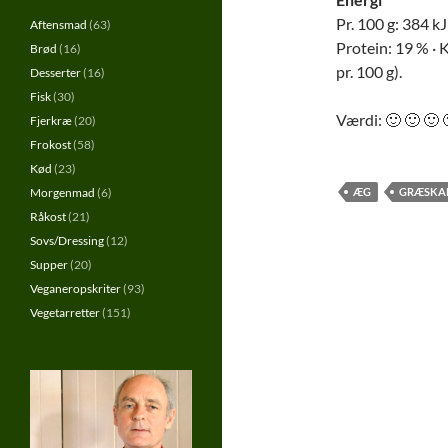
Pr. 100 g: 384 kJ 
Aftensmad
(63)
Protein: 19 % · K
Brød
(16)
pr. 100 g).
Desserter
(16)
Fisk
(30)
Værdi: 🙂 🙂 🙂 
Fjerkræ
(20)
Frokost
(58)
Kød
(23)
Morgenmad
(6)
ÆG
GRÆSKA
Råkost
(21)
Sovs/Dressing
(12)
Supper
(20)
Veganeropskriter
(93)
Vegetarretter
(151)