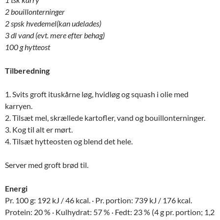
2 bouillonterninger
2 spsk hvedemel(kan udelades)
3 dl vand (evt. mere efter behag)
100 g hytteost
Tilberedning
1. Svits groft ituskårne løg, hvidløg og squash i olie med
karryen.
2. Tilsæt mel, skrællede kartofler, vand og bouillonterninger.
3. Kog til alt er mørt.
4. Tilsæt hytteosten og blend det hele.
Server med groft brød til.
Energi
Pr. 100 g: 192 kJ / 46 kcal. · Pr. portion: 739 kJ / 176 kcal.
Protein: 20 % · Kulhydrat: 57 % · Fedt: 23 % (4 g pr. portion; 1,2