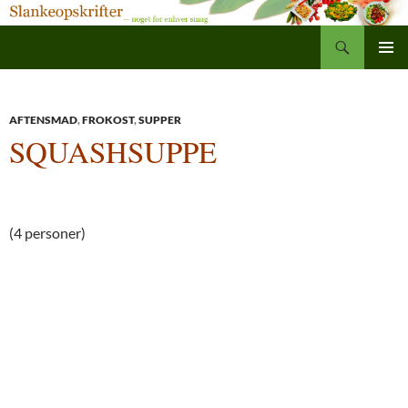
Søg
Slankeopskrifter
Hop
PRIMÆ
til
MENU
indhold
AFTENSMAD
,
FROKOST
,
SUPPER
SQUASHSUPPE
(4 personer)