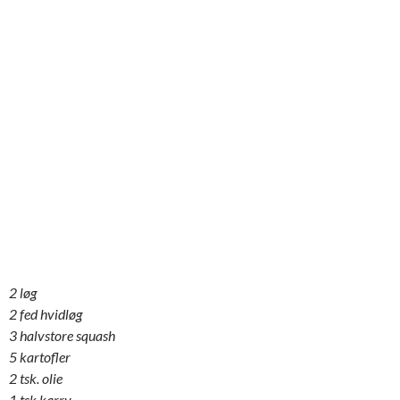
2 løg
2 fed hvidløg
3 halvstore squash
5 kartofler
2 tsk. olie
1 tsk karry