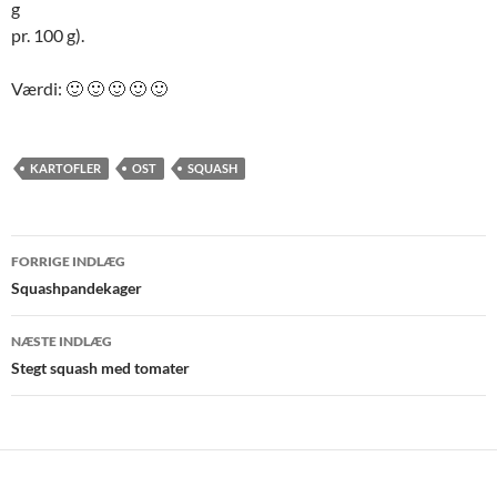
g
pr. 100 g).
Værdi: 🙂 🙂 🙂 🙂 🙂
KARTOFLER
OST
SQUASH
Indlægsnavigation
FORRIGE INDLÆG
Squashpandekager
NÆSTE INDLÆG
Stegt squash med tomater