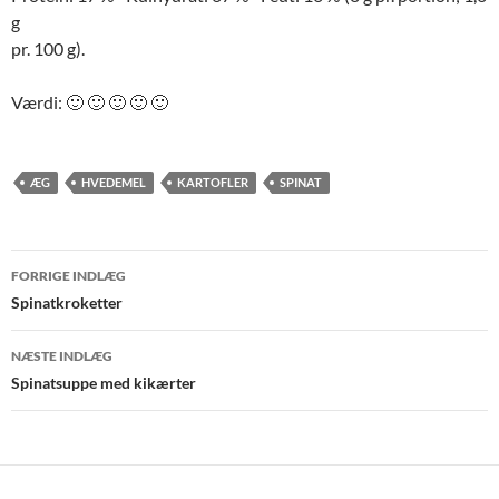
g
pr. 100 g).
Værdi: 🙂 🙂 🙂 🙂 🙂
ÆG
HVEDEMEL
KARTOFLER
SPINAT
Indlægsnavigation
FORRIGE INDLÆG
Spinatkroketter
NÆSTE INDLÆG
Spinatsuppe med kikærter