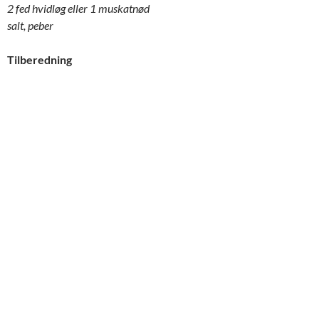
2 fed hvidløg eller 1 muskatnød
salt, peber
Tilberedning