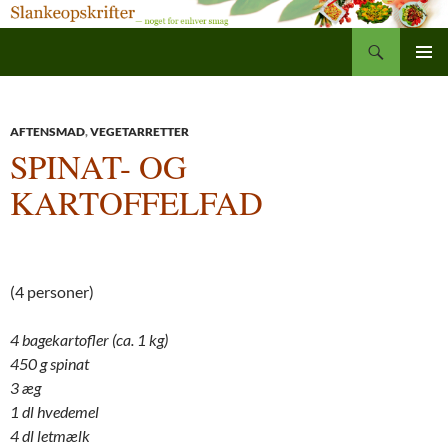
Søg
Slankeopskrifter
Hop
PRIMÆ
til
MENU
indhold
AFTENSMAD
,
VEGETARRETTER
SPINAT- OG
KARTOFFELFAD
(4 personer)
4 bagekartofler (ca. 1 kg)
450 g spinat
3 æg
1 dl hvedemel
4 dl letmælk