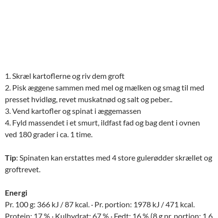
1. Skræl kartoflerne og riv dem groft
2. Pisk æggene sammen med mel og mælken og smag til med
presset hvidløg, revet muskatnød og salt og peber..
3. Vend kartofler og spinat i æggemassen
4. Fyld massendet i et smurt, ildfast fad og bag dent i ovnen
ved 180 grader i ca. 1 time.
Tip
: Spinaten kan erstattes med 4 store gulerødder skrællet og
groftrevet.
Energi
Pr. 100 g: 366 kJ / 87 kcal. · Pr. portion: 1978 kJ / 471 kcal.
Protein: 17 % · Kulhydrat: 67 % · Fedt: 16 % (8 g pr. portion; 1,6