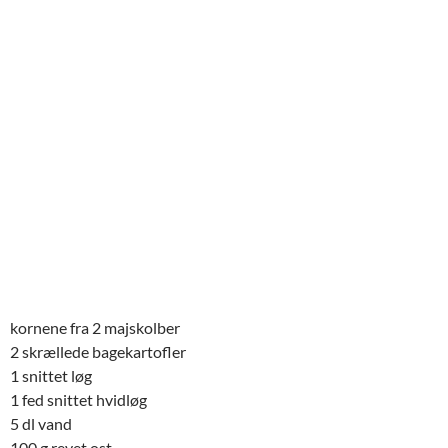
kornene fra 2 majskolber
2 skrællede bagekartofler
1 snittet løg
1 fed snittet hvidløg
5 dl vand
100 g revet ost