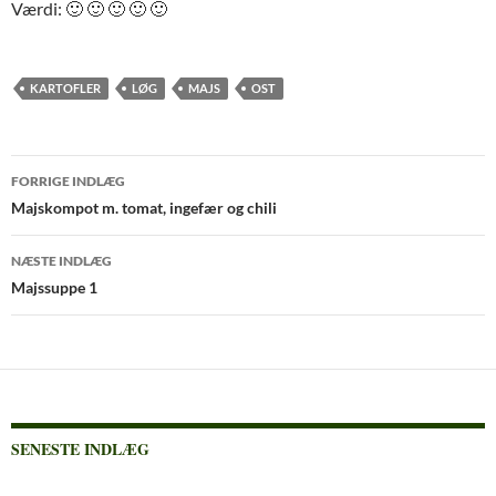
Værdi: 🙂 🙂 🙂 🙂 🙂
KARTOFLER
LØG
MAJS
OST
Indlægsnavigation
FORRIGE INDLÆG
Majskompot m. tomat, ingefær og chili
NÆSTE INDLÆG
Majssuppe 1
SENESTE INDLÆG