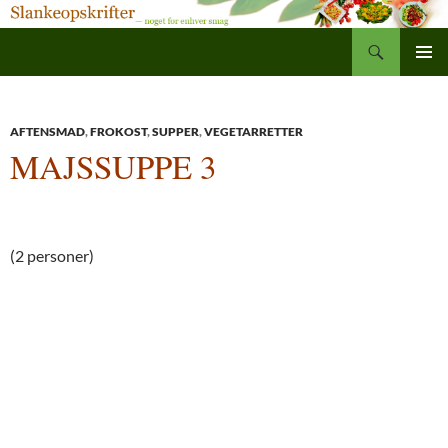
Søg
Slankeopskrifter
Hop
PRIMÆ
til
MENU
indhold
AFTENSMAD
,
FROKOST
,
SUPPER
,
VEGETARRETTER
MAJSSUPPE 3
(2 personer)