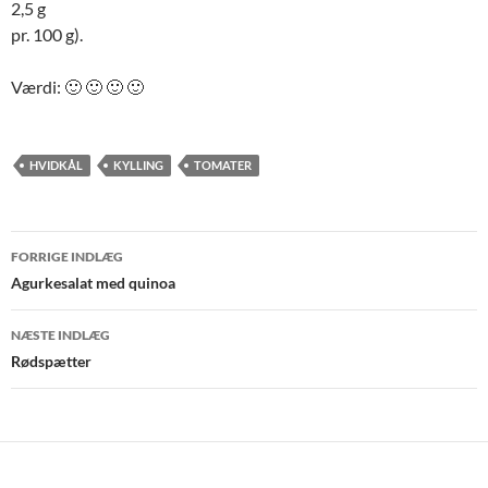
2,5 g
pr. 100 g).
Værdi: 🙂 🙂 🙂 🙂
HVIDKÅL
KYLLING
TOMATER
Indlægsnavigation
FORRIGE INDLÆG
Agurkesalat med quinoa
NÆSTE INDLÆG
Rødspætter