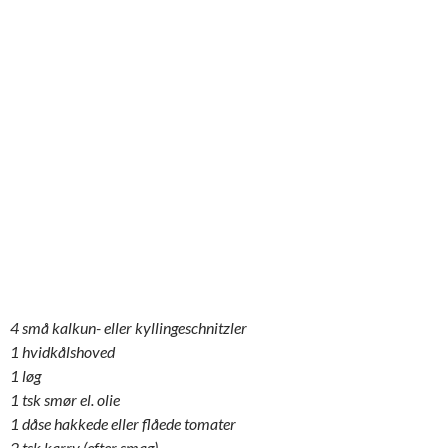
4 små kalkun- eller kyllingeschnitzler
1 hvidkålshoved
1 løg
1 tsk smør el. olie
1 dåse hakkede eller flåede tomater
2 tsk karry (efter smag)