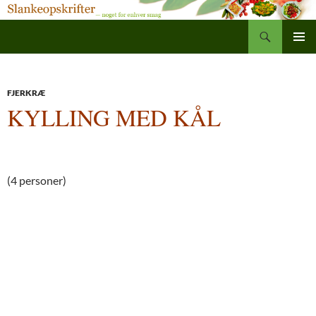
Søg
Slankeopskrifter
Hop
PRIMÆ
til
MENU
indhold
FJERKRÆ
KYLLING MED KÅL
(4 personer)