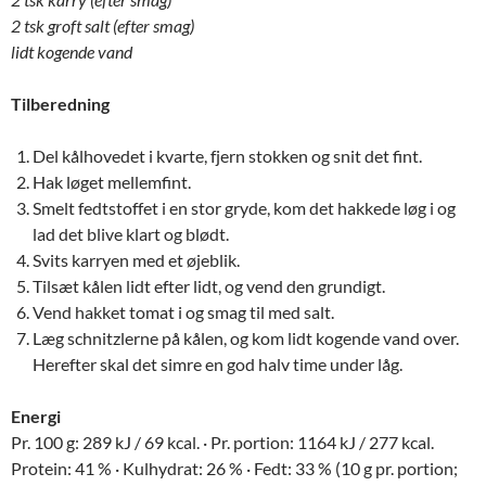
2 tsk groft salt (efter smag)
lidt kogende vand
Tilberedning
Del kålhovedet i kvarte, fjern stokken og snit det fint.
Hak løget mellemfint.
Smelt fedtstoffet i en stor gryde, kom det hakkede løg i og
lad det blive klart og blødt.
Svits karryen med et øjeblik.
Tilsæt kålen lidt efter lidt, og vend den grundigt.
Vend hakket tomat i og smag til med salt.
Læg schnitzlerne på kålen, og kom lidt kogende vand over.
Herefter skal det simre en god halv time under låg.
Energi
Pr. 100 g: 289 kJ / 69 kcal. · Pr. portion: 1164 kJ / 277 kcal.
Protein: 41 % · Kulhydrat: 26 % · Fedt: 33 % (10 g pr. portion;