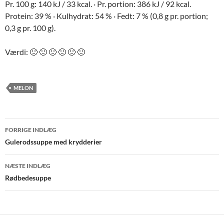
Pr. 100 g: 140 kJ / 33 kcal. · Pr. portion: 386 kJ / 92 kcal.
Protein: 39 % · Kulhydrat: 54 % · Fedt: 7 % (0,8 g pr. portion;
0,3 g pr. 100 g).
Værdi: 🙂 🙂 🙂 🙂 🙂 🙂
MELON
Indlægsnavigation
FORRIGE INDLÆG
Gulerodssuppe med krydderier
NÆSTE INDLÆG
Rødbedesuppe