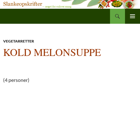
Søg
Slankeopskrifter
Hop
PRIMÆ
til
MENU
indhold
VEGETARRETTER
KOLD MELONSUPPE
(4 personer)