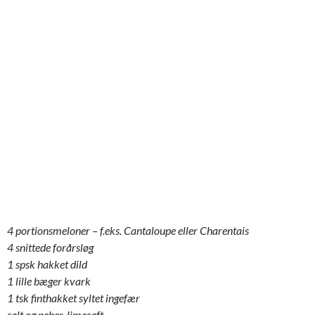
4 portionsmeloner – f.eks.
Cantaloupe eller Charentais
4 snittede forårsløg
1 spsk hakket dild
1 lille bæger kvark
1 tsk finthakket syltet ingefær
salt og peber, limesaft