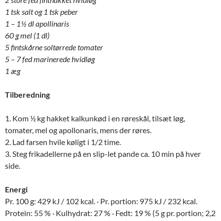
1 tsk salt og 1 tsk peber
1 – 1½ dl apollinaris
60 g mel (1 dl)
5 fintskårne soltørrede tomater
5 – 7 fed marinerede hvidløg
1 æg
Tilberedning
1. Kom ½ kg hakket kalkunkød i en røreskål, tilsæt løg,
tomater, mel og apollonaris, mens der røres.
2. Lad farsen hvile køligt i 1/2 time.
3. Steg frikadellerne på en slip-let pande ca. 10 min på hver
side.
Energi
Pr. 100 g: 429 kJ / 102 kcal. · Pr. portion: 975 kJ / 232 kcal.
Protein: 55 % · Kulhydrat: 27 % · Fedt: 19 % (5 g pr. portion; 2,2