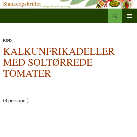
Søg
Slankeopskrifter
Hop
PRIMÆ
til
MENU
indhold
KØD
KALKUNFRIKADELLER
MED SOLTØRREDE
TOMATER
(4 personer)