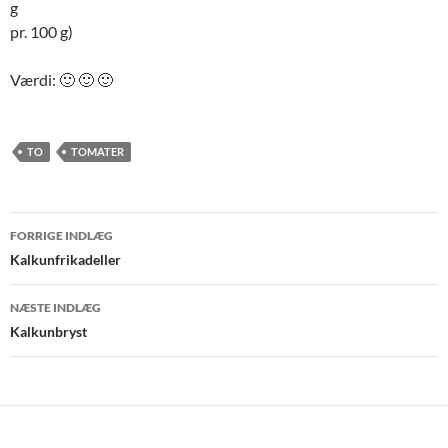
g
pr. 100 g)
Værdi: 🙂 🙂 🙂
TO
TOMATER
Indlægsnavigation
FORRIGE INDLÆG
Kalkunfrikadeller
NÆSTE INDLÆG
Kalkunbryst