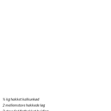
½ kg hakket kalkunkød
2 mellemstore hakkede løg
2 store fed finthakket hvidløg