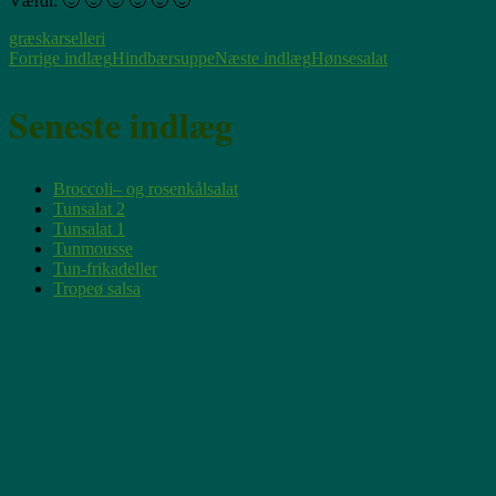
Værdi: 🙂 🙂 🙂 🙂 🙂 🙂
græskar
selleri
Indlægsnavigation
Forrige indlæg
Hindbærsuppe
Næste indlæg
Hønsesalat
Seneste indlæg
Broccoli– og rosenkålsalat
Tunsalat 2
Tunsalat 1
Tunmousse
Tun-frikadeller
Tropeø salsa