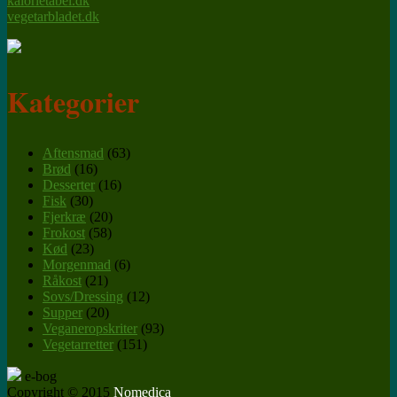
kalorietabel.dk
vegetarbladet.dk
Kategorier
Aftensmad
(63)
Brød
(16)
Desserter
(16)
Fisk
(30)
Fjerkræ
(20)
Frokost
(58)
Kød
(23)
Morgenmad
(6)
Råkost
(21)
Sovs/Dressing
(12)
Supper
(20)
Veganeropskriter
(93)
Vegetarretter
(151)
e-bog
Copyright © 2015
Nomedica