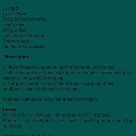
1 l vand
1 persillerod
500 g Hokaidogræskar
1 rød peber
200 g selleri
1 terning urtebouillon
2 store rødløg
chilipeber og oregano
Tilberedning
1. Skær Hokaidoen igennem og fjern kernerne med en ske.
2. Skær Hokaidoen i skiver og kog dem i vandet sammen med groft
hakket selleri, persillerod og løg.
3. Når grønsagerne er møre, blend suppen og smag til med
bouillon/salt samt chilipeber og oregano.
Pynt med finthakket, rød peber inden serveringen.
Energi
Pr. 100 g: 81 kJ / 19 kcal. · Pr. portion: 429 kJ / 102 kcal.
Protein: 15 % · Kulhydrat: 77 % · Fedt: 7 % (0,1 g pr. portion; 0,1 g
pr. 100 g).