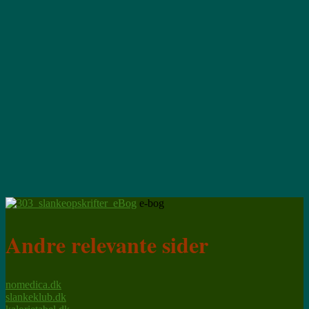
e-bog
— noget for enhver smag
Andre relevante sider
nomedica.dk
slankeklub.dk