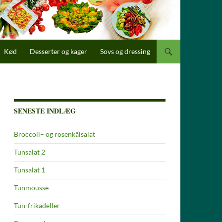
Kød
Desserter og kager
Sovs og dressing
SENESTE INDLÆG
Broccoli– og rosenkålsalat
Tunsalat 2
Tunsalat 1
Tunmousse
Tun-frikadeller