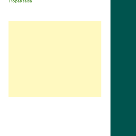
Tropeø salsa