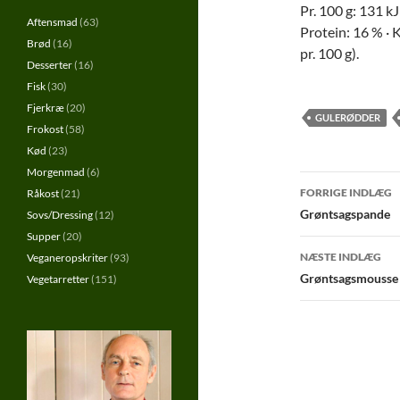
Pr. 100 g: 131 kJ 
Aftensmad
(63)
Protein: 16 % · K
Brød
(16)
pr. 100 g).
Desserter
(16)
Fisk
(30)
Fjerkræ
(20)
GULERØDDER
Frokost
(58)
Kød
(23)
Morgenmad
(6)
Indlægs
FORRIGE INDLÆG
Råkost
(21)
Grøntsagspande
Sovs/Dressing
(12)
Supper
(20)
NÆSTE INDLÆG
Veganeropskriter
(93)
Grøntsagsmousse
Vegetarretter
(151)