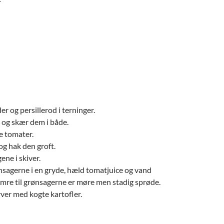
r
r og persillerod i terninger.
 og skær dem i både.
e tomater.
og hak den groft.
ene i skiver.
ønsagerne i en gryde, hæld tomatjuice og vand
simre til grønsagerne er møre men stadig sprøde.
rver med kogte kartofler.