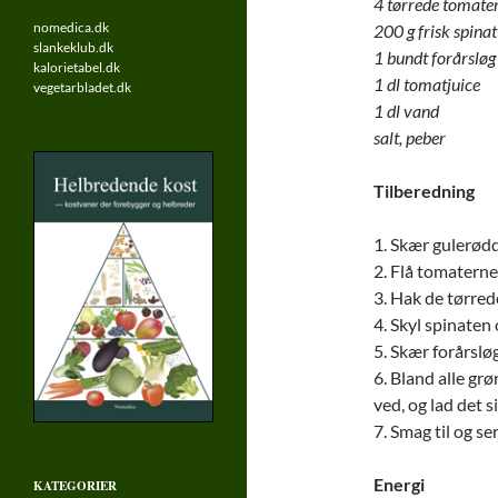
4 tørrede tomate
nomedica.dk
200 g frisk spinat
slankeklub.dk
1 bundt forårsløg
kalorietabel.dk
1 dl tomatjuice
vegetarbladet.dk
1 dl vand
salt, peber
Tilberedning
1. Skær gulerødde
2. Flå tomaterne
3. Hak de tørred
4. Skyl spinaten 
5. Skær forårsløg
6. Bland alle gr
ved, og lad det 
7. Smag til og se
Energi
KATEGORIER