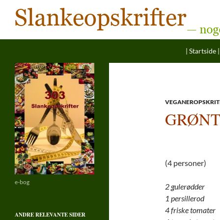
Søg
Hop til ind
Slankeopskrifter
| Startside |
— noget for enhver smag
VEGANEROPSKRIT
GRØNT
(4 personer)
e-bog
2 gulerødder
1 persillerod
4 friske tomater
ANDRE RELEVANTE SIDER