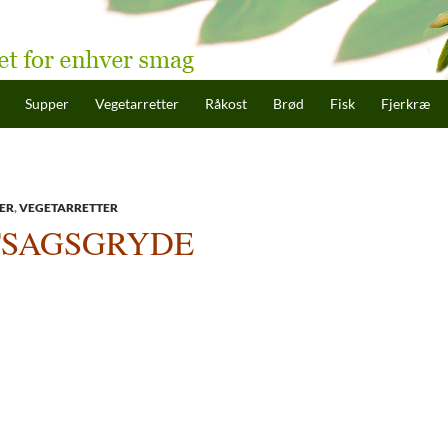
hold
Supper
Vegetarretter
Råkost
Brød
Fisk
Fjerkræ
ER
,
VEGETARRETTER
SAGSGRYDE