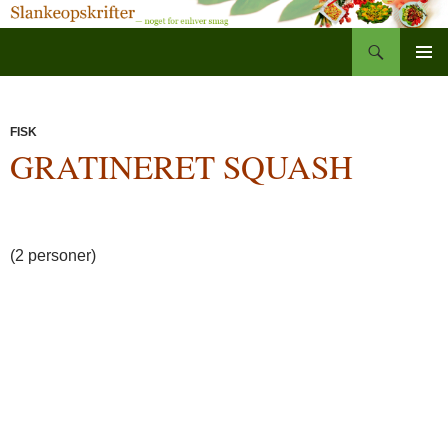
Søg
Slankeopskrifter
Hop
PRIMÆ
til
MENU
indhold
FISK
GRATINERET SQUASH
(2 personer)