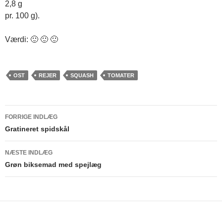
2,8 g
pr. 100 g).
Værdi: 🙂 🙂 🙂
OST
REJER
SQUASH
TOMATER
Indlægsnavigation
FORRIGE INDLÆG
Gratineret spidskål
NÆSTE INDLÆG
Grøn biksemad med spejlæg