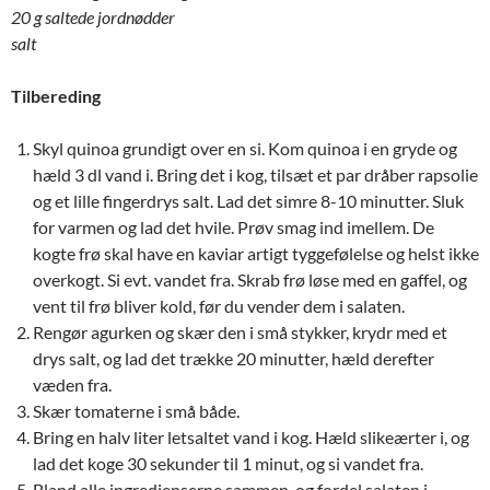
20 g saltede jordnødder
salt
Tilbereding
Skyl quinoa grundigt over en si. Kom quinoa i en gryde og
hæld 3 dl vand i. Bring det i kog, tilsæt et par dråber rapsolie
og et lille fingerdrys salt. Lad det simre 8-10 minutter. Sluk
for varmen og lad det hvile. Prøv smag ind imellem. De
kogte frø skal have en kaviar artigt tyggefølelse og helst ikke
overkogt. Si evt. vandet fra. Skrab frø løse med en gaffel, og
vent til frø bliver kold, før du vender dem i salaten.
Rengør agurken og skær den i små stykker, krydr med et
drys salt, og lad det trække 20 minutter, hæld derefter
væden fra.
Skær tomaterne i små både.
Bring en halv liter letsaltet vand i kog. Hæld slikeærter i, og
lad det koge 30 sekunder til 1 minut, og si vandet fra.
Bland alle ingredienserne sammen, og fordel salaten i