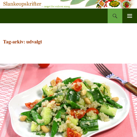
Søg
Slankeopskrifter
Hop
PRIMÆ
til
MENU
indhold
Tag-arkiv: udvalgt