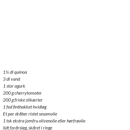
1½ dl quinoa
3 dl vand
1 stor agurk
200 g cherrytomater
200 g friske slikærter
1 fed finthakket hvidløg
Et par dråber ristet sesamolie
1 tsk ekstra jomfru olivenolie eller hørfrøolie
lidt forårsløg, skåret i ringe