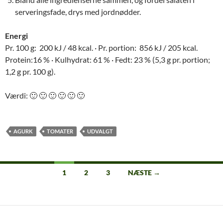
serveringsfade, drys med jordnødder.
Energi
Pr. 100 g: 200 kJ / 48 kcal. · Pr. portion: 856 kJ / 205 kcal.
Protein:16 % · Kulhydrat: 61 % · Fedt: 23 % (5,3 g pr. portion;
1,2 g pr. 100 g).
Værdi: 🙂 🙂 🙂 🙂 🙂 🙂
AGURK
TOMATER
UDVALGT
Indlægsnavigation
1
2
3
NÆSTE →