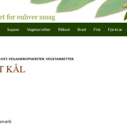
hold
Supper
Vegetarretter
Råkost
Brød
Fisk
Fjerkræ
KOST
,
VEGANEROPSKRITER
,
VEGETARRETTER
T KÅL
ojamælk