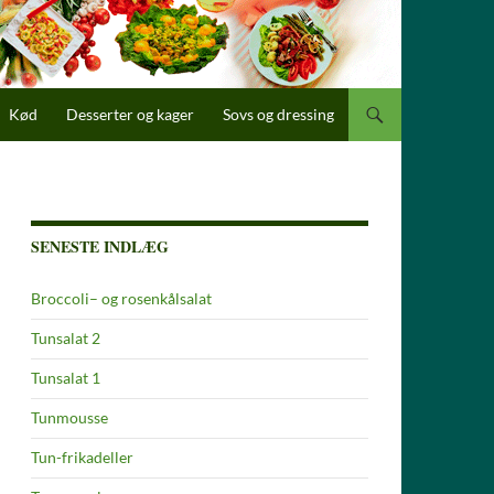
Kød
Desserter og kager
Sovs og dressing
SENESTE INDLÆG
Broccoli– og rosenkålsalat
Tunsalat 2
Tunsalat 1
Tunmousse
Tun-frikadeller