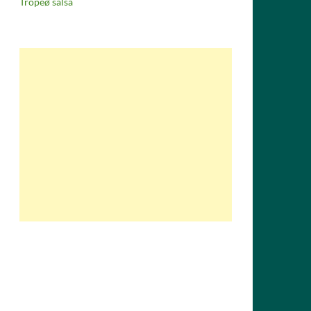
Tropeø salsa