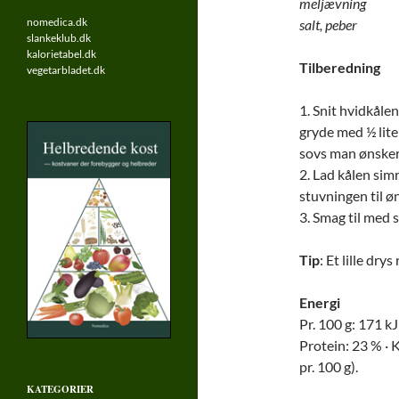
meljævning
nomedica.dk
salt, peber
slankeklub.dk
kalorietabel.dk
Tilberedning
vegetarbladet.dk
1. Snit hvidkålen
gryde med ½ lit
sovs man ønsker
2. Lad kålen simr
stuvningen til 
3. Smag til med s
Tip
: Et lille dry
Energi
Pr. 100 g: 171 kJ 
Protein: 23 % · K
pr. 100 g).
KATEGORIER