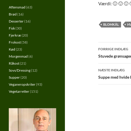
Værdi: 🙂 🙂 🙂 
Aftensmad
(63)
Brød
(16)
Desserter
(16)
BLOMKÅL
H
Fisk
(30)
Fjerkræ
(20)
Frokost
(58)
Indlægs
FORRIGE INDLÆG
Kød
(23)
Stuvede grønsage
Morgenmad
(6)
Råkost
(21)
NÆSTE INDLÆG
Sovs/Dressing
(12)
Suppe med hvide 
Supper
(20)
Veganeropskriter
(93)
Vegetarretter
(151)