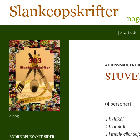
Søg
Hop til ind
Slankeopskrifter
| Startside |
— noget for enhver smag
AFTENSMAD
,
FRO
STUVE
(4 personer)
e-bog
1 hvidkål
1 blomkål
1 l mælk eller s
ANDRE RELEVANTE SIDER