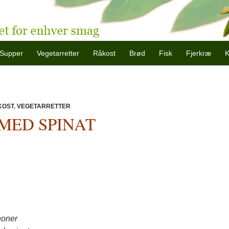
Supper
Vegetarretter
Råkost
Brød
Fisk
Fjerkræ
KOST
,
VEGETARRETTER
 MED SPINAT
noner