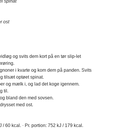
el spinat
r ost
idløg og svits dem kort på en tør slip-let
røring.
gnoner i kvarte og kom dem på panden. Svits
g tilsæt optøet spinat.
ber og mælk i, og lad det koge igennem.
 til.
 og bland den med sovsen.
 drysset med ost.
 / 60 kcal. · Pr. portion: 752 kJ / 179 kcal.