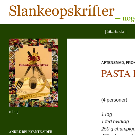
Hop til indhold
Søg
Slankeopskrifter
| Startside |
— noget for enhver smag
AFTENSMAD
,
FRO
PASTA
(4 personer)
e-bog
1 løg
1 fed hvidløg
250 g champig
ANDRE RELEVANTE SIDER