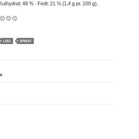
Kulhydrat: 48 % · Fedt: 21 % (1,4 g pr. 100 g).
🙂 🙂 🙂
LØG
SPINAT
navigation
ke