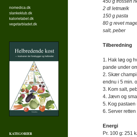
450 g frossen h
nomedica.dk
2 dl letmælk
slankeklub.dk
150 g pasta
kalorietabel.dk
80 g revet mage
vegetarbladet.dk
salt, peber
Tilberedning
1. Hak løg og hv
pande under om
2. Skær champi
endnu i 5 min. o
3. Kom salt, pe
4. Jævn og smag
5. Kog pastaen
6. Server retten
Energi
Pr. 100 g: 251 kJ
KATEGORIER