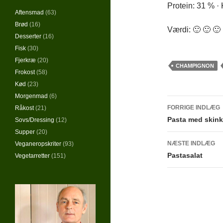
Protein: 31 % · 
Aftensmad
(63)
Brød
(16)
Værdi: 🙂 🙂 🙂 
Desserter
(16)
Fisk
(30)
Fjerkræ
(20)
CHAMPIGNON
Frokost
(58)
Kød
(23)
Morgenmad
(6)
Indlægs
FORRIGE INDLÆG
Råkost
(21)
Pasta med skin
Sovs/Dressing
(12)
Supper
(20)
NÆSTE INDLÆG
Veganeropskriter
(93)
Pastasalat
Vegetarretter
(151)