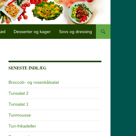
Kød
Desserter og kager
Sovs og dressing
SENESTE INDLÆG
Broccoli– og rosenkålsalat
Tunsalat 2
Tunsalat 1
Tunmousse
Tun-frikadeller