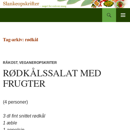
Søg
Slankeopskrifter
Hop
PRIMÆ
til
MENU
indhold
Tag-arkiv: rødkål
RÅKOST
,
VEGANEROPSKRITER
RØDKÅLSSALAT MED
FRUGTER
(4 personer)
3 dl fint snittet rødkål
1 æble
1 appelsin