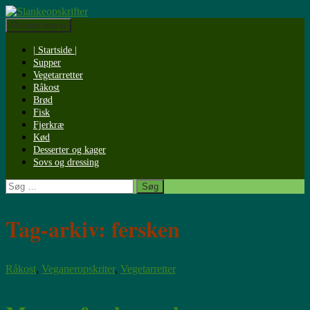
Søg
Primær menu
Hop
Slankeopskrifter
til
| Startside |
indhold
Supper
Vegetarretter
Råkost
Brød
Fisk
Fjerkræ
Kød
Desserter og kager
Sovs og dressing
Søg
efter:
Tag-arkiv: fersken
Råkost
,
Veganeropskriter
,
Vegetarretter