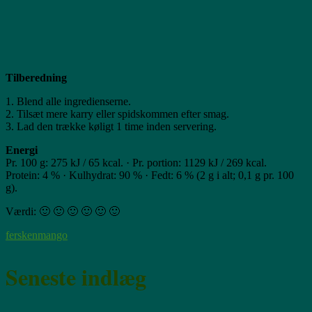
Tilberedning
1. Blend alle ingredienserne.
2. Tilsæt mere karry eller spidskommen efter smag.
3. Lad den trække køligt 1 time inden servering.
Energi
Pr. 100 g: 275 kJ / 65 kcal. · Pr. portion: 1129 kJ / 269 kcal.
Protein: 4 % · Kulhydrat: 90 % · Fedt: 6 % (2 g i alt; 0,1 g pr. 100
g).
Værdi: 🙂 🙂 🙂 🙂 🙂 🙂
fersken
mango
Seneste indlæg