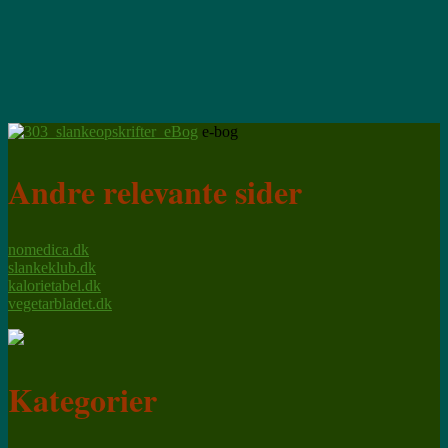
e-bog
— noget for enhver smag
Andre relevante sider
nomedica.dk
slankeklub.dk
kalorietabel.dk
vegetarbladet.dk
Kategorier