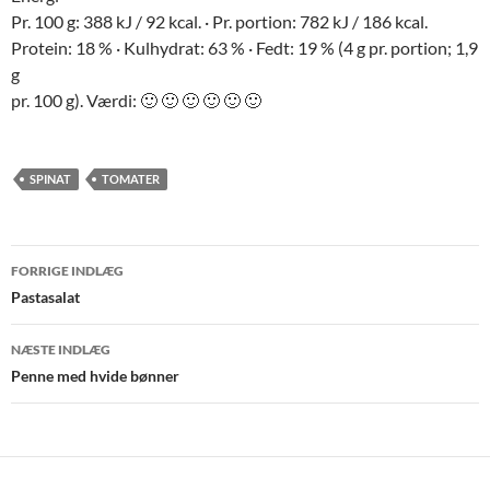
Pr. 100 g: 388 kJ / 92 kcal. · Pr. portion: 782 kJ / 186 kcal.
Protein: 18 % · Kulhydrat: 63 % · Fedt: 19 % (4 g pr. portion; 1,9
g
pr. 100 g). Værdi: 🙂 🙂 🙂 🙂 🙂 🙂
SPINAT
TOMATER
Indlægsnavigation
FORRIGE INDLÆG
Pastasalat
NÆSTE INDLÆG
Penne med hvide bønner