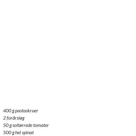
400 g pastaskruer
2 forårsløg
50 g soltørrede tomater
500 g hel spinat