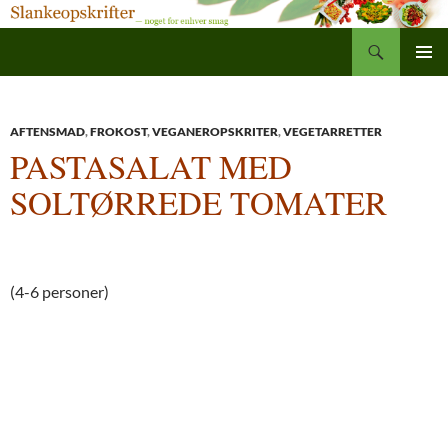
Søg
Slankeopskrifter
Hop
PRIMÆ
til
MENU
indhold
AFTENSMAD
,
FROKOST
,
VEGANEROPSKRITER
,
VEGETARRETTER
PASTASALAT MED
SOLTØRREDE TOMATER
(4-6 personer)