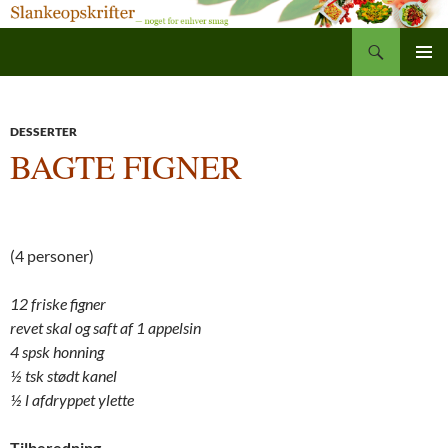
Søg
Slankeopskrifter
Hop
PRIMÆ
til
MENU
indhold
DESSERTER
BAGTE FIGNER
(4 personer)
12 friske figner
revet skal og saft af 1 appelsin
4 spsk honning
½ tsk stødt kanel
½ l afdryppet ylette
Tilberedning